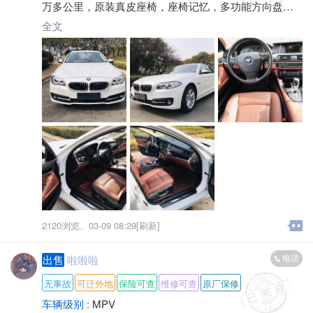
万多公里，原装真皮座椅，座椅记忆，多功能方向盘，
倒车影像，配置丰富
全文
可分期付款，首付三成起
2120浏览、
03-09 08:29[刷新]
电话
出售
啦啦啦
无事故
可迁外地
保险可查
维修可查
原厂保修
车辆级别 :
MPV