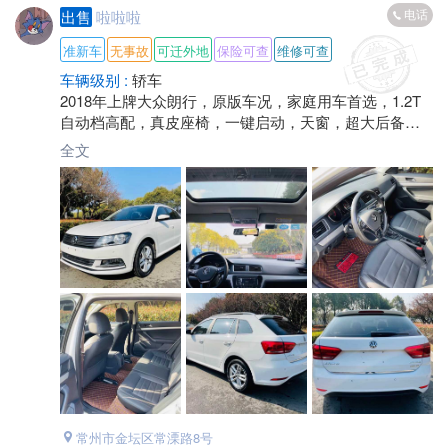
电话
出售
啦啦啦
准新车
无事故
可迁外地
保险可查
维修可查
车辆级别 :
轿车
2018年上牌大众朗行，原版车况，家庭用车首选，1.2T
自动档高配，真皮座椅，一键启动，天窗，超大后备
箱，超低油耗
全文
常州市金坛区常溧路8号