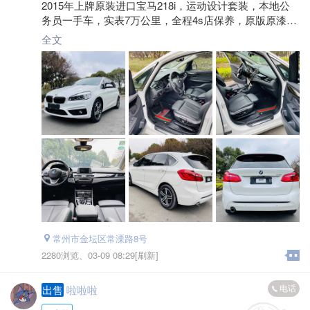
2015年上牌原装进口宝马218i，运动设计套装，本地公
务员一手车，实表7万公里，全程4s店保养，原版原漆，
真皮座椅，主副驾驶电动座椅，带腿托，全景天窗，自
全文
动大灯，天使眼日行灯
常州市金坛区常溧路8号
2280浏览、
03-09 08:29[刷新]
电话
出售
啦啦啦