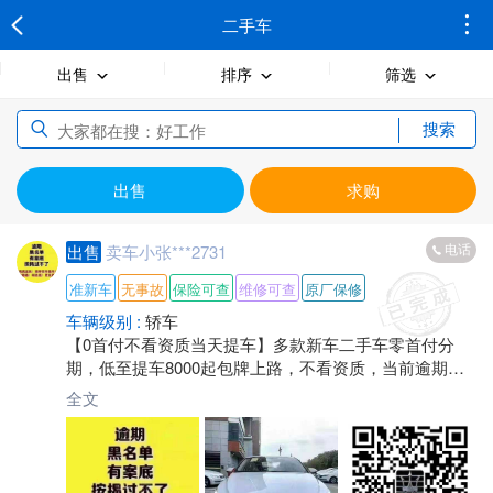
二手车
出售
排序
筛选
搜索
出售
求购
电话
出售
卖车小张***2731
准新车
无事故
保险可查
维修可查
原厂保修
车辆级别 :
轿车
【0首付不看资质当天提车】多款新车二手车零首付分
期，低至提车8000起包牌上路，不看资质，当前逾期，
呆账均可以办理，身份证+驾驶证当天提车，随时可联
全文
系！此信息长期有效，欢迎来电*****2731【微信同号】