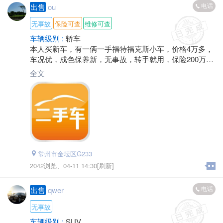
电话
出售
ou
无事故
保险可查
维修可查
车辆级别 :
轿车
本人买新车，有一俩一手福特福克斯小车，价格4万多，
车况优，成色保养新，无事故，转手就用，保险200万，
驾乘险齐全
全文
常州市金坛区G233
2042浏览、
04-11 14:30[刷新]
电话
出售
qwer
无事故
车辆级别 :
SUV