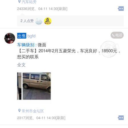
汽车站旁
24336浏览、
04-11 14:30[刷新]
2
人点赞
电话
出售
bgfd
车辆级别 :
微面
【二手车】2014年2月五菱荣光，车况良好，18500元，
想买的联系
全文
常州市金坛区
2317浏览、
04-11 14:30[刷新]