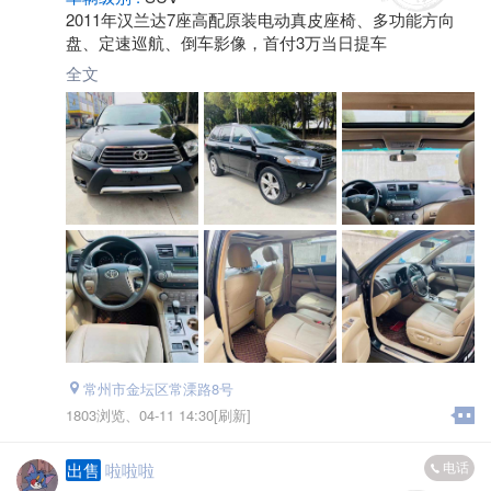
2011年汉兰达7座高配原装电动真皮座椅、多功能方向
盘、定速巡航、倒车影像，首付3万当日提车
全文
常州市金坛区常溧路8号
1803浏览、
04-11 14:30[刷新]
电话
出售
啦啦啦