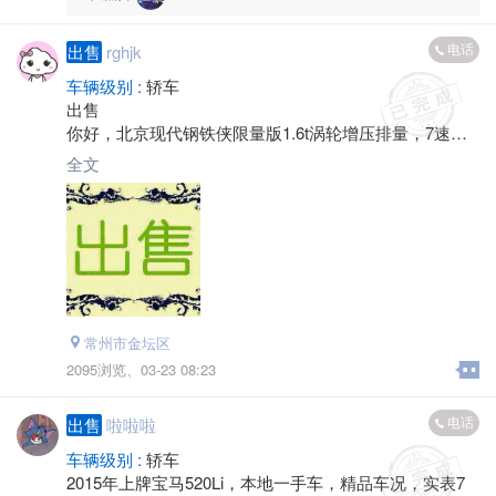
电话
出售
rghjk
车辆级别 :
轿车
出售
你好，北京现代钢铁侠限量版1.6t涡轮增压排量，7速双
离合，刚提车几天，由于外出工作，这部车割肉卖。比4
全文
s店便宜，有需要的话可以联系。
常州市金坛区
2095浏览、
03-23 08:23
电话
出售
啦啦啦
车辆级别 :
轿车
2015年上牌宝马520Li，本地一手车，精品车况，实表7