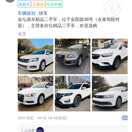
准新车
无事故
可迁外地
车辆级别 :
轿车
金坛鼎丰精品二手车，位于金阳路36号（永泰驾校对
面），主营各价位精品二手车，欢迎选购
全文
2031浏览、
04-02 09:49[刷新]
1
人点赞