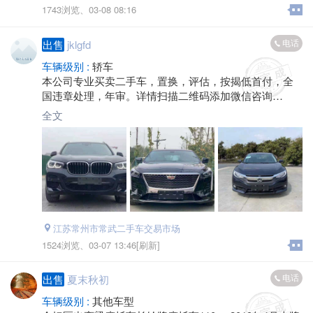
1743浏览、
03-08 08:16
电话
出售
jklgfd
车辆级别 :
轿车
本公司专业买卖二手车，置换，评估，按揭低首付，全
国违章处理，年审。详情扫描二维码添加微信咨询
锦程车业蒋*****6390
全文
地址:江苏省常州市常武二手车交易市场
江苏常州市常武二手车交易市场
1524浏览、
03-07 13:46[刷新]
电话
出售
夏末秋初
车辆级别 :
其他车型